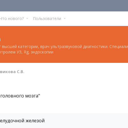
Что нового?
Пользователи
а
рг высшей категории, врач ультразвуковой диагностики. Специа
тролем УЗ, Rg, эндоскопии
викова С.В.
головного мозга"
желудочной железой