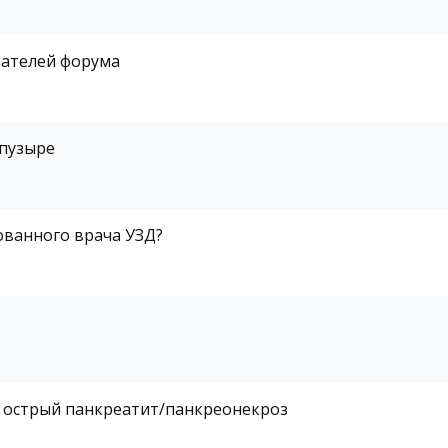
вателей форума
 пузыре
ванного врача УЗД?
 острый панкреатит/панкреонекроз