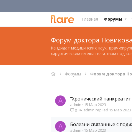
Главная
Форумы
Форум доктора Новиков
Кандидат медицинских наук, врач-хиру
хирургическим вмешательствам под кон
Форумы
Форум доктора Но
"Хронический панкреатит 
A
admin
15 Мар 2023
admin
15 Мар 2023
0
Болезни связанные с под
A
admin
15 Мар 2023