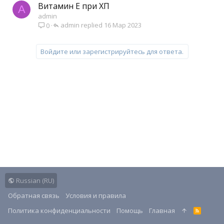
Витамин Е при ХП
A
е
admin
н
admin
16 Мар 2023
0
о
Войдите или зарегистрируйтесь для ответа.
Russian (RU)
Обратная связь
Условия и правила
Политика конфиденциальности
Помощь
Главная
R
S