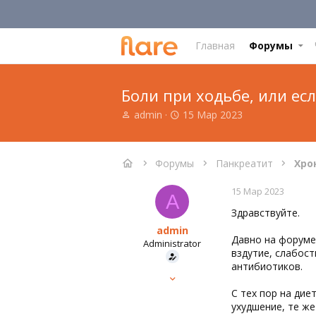
Главная
Форумы
Боли при ходьбе, или есл
А
Д
admin
15 Мар 2023
в
а
т
т
о
а
Форумы
Панкреатит
р
н
т
а
15 Мар 2023
е
ч
A
м
а
Здравствуйте.
ы
л
admin
а
Давно на форуме,
Administrator
вздутие, слабост
антибиотиков.
Команда форума
15 Мар 2023
С тех пор на дие
647
ухудшение, те же