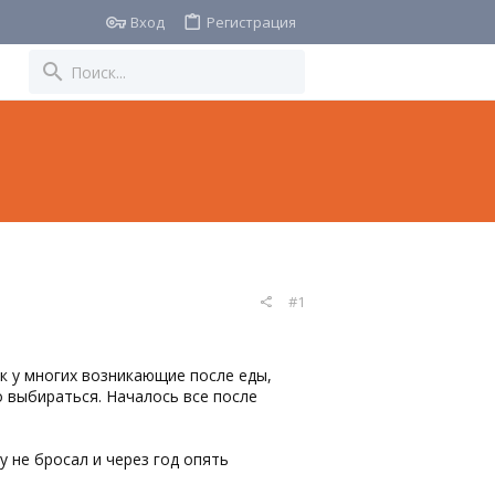
Вход
Регистрация
#1
ак у многих возникающие после еды,
о выбираться. Началось все после
у не бросал и через год опять