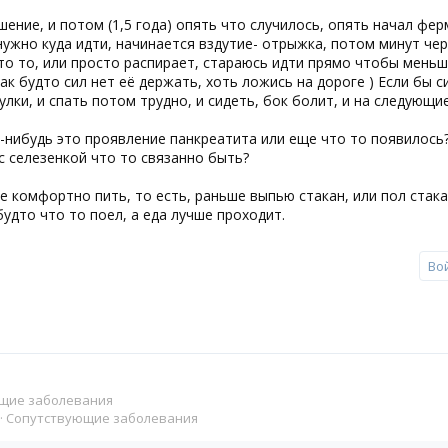
ение, и потом (1,5 года) опять что случилось, опять начал фер
нужно куда идти, начинается вздутие- отрыжка, потом минут чер
то то, или просто распирает, стараюсь идти прямо чтобы мень
как будто сил нет её держать, хоть ложись на дороге ) Если бы 
улки, и спать потом трудно, и сидеть, бок болит, и на следующи
-нибудь это проявление панкреатита или еще что то появилось
с селезенкой что то связанно быть?
е комфортно пить, то есть, раньше выпью стакан, или пол стака
удто что то поел, а еда лучше проходит.
Во
щие заболевания
Сопутствующие заболевания