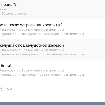
 права ??
росы
Общие вопросы
воте после острого панкреатита ?
й панкреатит. Возникновение и симптомы
Хронический панкреатит. Возникновение и симптомы
желудка с поджелудосной железой
й панкреатит. Возникновение и симптомы
Хронический панкреатит. Возникновение и симптомы
 боли?
й панкреатит. Возникновение и симптомы
Хронический панкреатит. Возникновение и симптомы
t
atsApp
Электронная почта
Ссылка