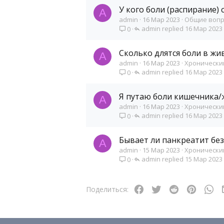
У кого боли (распирание) с
A
admin
16 Мар 2023
Общие воп
admin
16 Мар 2023
0
Сколько длятся боли в жи
A
admin
16 Мар 2023
Хронически
admin
16 Мар 2023
0
Я путаю боли кишечника/
A
admin
16 Мар 2023
Хронически
admin
16 Мар 2023
0
Бывает ли панкреатит без
A
admin
15 Мар 2023
Хронически
admin
15 Мар 2023
0
Facebook
Twitter
Reddit
Pinteres
Wh
Поделиться: