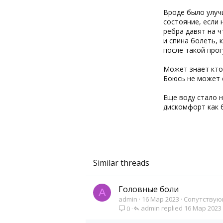
0
Вроде было улучш
16
состояние, если 
ребра давят на ч
и спина болеть, 
после такой прог
Может знает кто
Боюсь не может 
Еще воду стало н
дискомфорт как б
Similar threads
Головные боли
A
admin
16 Мар 2023
Сопутствую
admin
16 Мар 2023
0