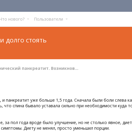
Что нового?
Пользователи
и долго стоять
Хронический панкреатит. Возникновение и симптомы
 и панкреатит уже больше 1,5 года. Сначала были боли слева к
ь, что спина бывало уставала сильно при необходимости куда т
те, за пол года вроде было улучшение, но не столько явное, диет
 симптомы. Диету не менял, просто уменьшил порции.