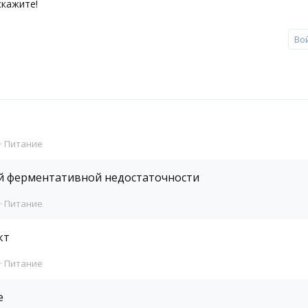
скажите!
Во
Питание
й ферментативной недостаточности
Питание
кт
Питание
е