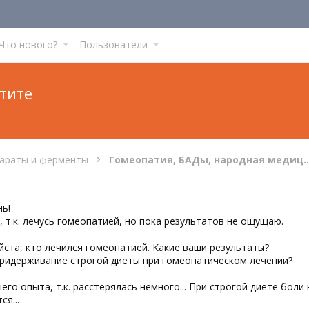
Что нового?
Пользователи
тите
параты и ферменты
Гомеопатия, БАДы, наро
ь!
, т.к. лечусь гомеопатией, но пока результатов не ощущаю.
ста, кто лечился гомеопатией. Какие ваши результаты?
ридерживание строгой диеты при гомеопатическом лечении?
го опыта, т.к. расстерялась немного... При строгой диете боли н
я...