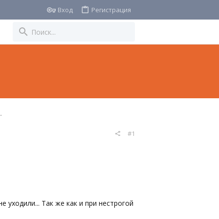
Вход
Регистрация
дная медицина
#1
е уходили... Так же как и при нестрогой