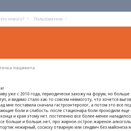
Что нового?
Пользователи
точка пациента
е!
иву уже с 2010 года, периодически захожу на форум, но больше 
уп, и видимо стало как-то совсем невмоготу, что хочется выгов
зад мне поставила сначала гастроэнтеролог, а потом это все п
ающие боли и слабость. после стационара боли проходили еще 
 конца и края этому нет. постепенно все более-менее наладилос
се больше и больше..нет, про жирное-острое-жареное-алкоголь 
тортик нежирный, сосиску отварную или сендвич без майонеза 