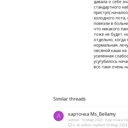
давала о себе зн
0
стандартного наб
16
приступ( началос
холодного пота,
повезли в больни
что никакого пан
тоже не будет. н
отдельно, когда 
нормальная. лечу
овсяной каши на
усиленная слабос
усугубилось нача
все-таки очень н
Similar threads
карточка Ms_Bellamy
A
admin
16 Мар 2023
Карточка п
admin
16 Мар 2023
0