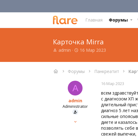
Главная
Форумы
Карточка Mirra
А
Д
admin
16 Мар 2023
в
а
т
т
о
а
Форумы
Панкреатит
Кар
р
н
т
а
16 Мар 2023
е
ч
A
м
а
всем здравствуйт
ы
л
с диагнозом ХП ж
admin
а
длительный прист
Administrator
диагноз 5 лет на
сильные опоясыв
Команда форума
диете и казалось
15 Мар 2023
позволять себе в
647
свежей выпечки, 