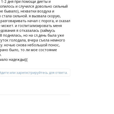
 1-2 дня при помощи диеты и
копилось и случился довольно сильный
не бывало), нехватки воздуха и
стала сильной. я вызвала скорую,
 разговаривать начал с порога, и сказал
не может. и госпитализировать меня
едования я отказалась (займусь
8 поднялась, но на сл.день была уже
суток голодала, вчера съела немного
ку. ночью снова небольшой понос,
 рано было, то ли мое состояние
.
мало надежды(((
йдите или зарегистрируйтесь для ответа.