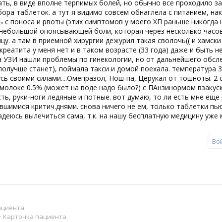
ать, в виде вполне терпимых болей, но обычно все проходило за
ора таблеток. а тут я видимо совсем обнаглела с питанием, на
ь с поноса и рвоты (этих симптомов у моего ХП раньше никогда 
 небольшой опоясывающей боли, которая через несколько часов 
цу. а там в приемной хирургии дежурил такая сволочь(( и хамски
креатита у меня нет и в таком возрасте (33 года) даже и быть 
а УЗИ нашли проблемы по гинекологии, но от дальнейшего обсл
получше станет), поймала такси и домой поехала. температура 3
сь своими силами....Омепразол, Нош-па, Церукал от тошноты. 2 
 молоке 0.5% (может на воде надо было?) с ПАнзинормом взакус
ть, руки-ноги ледяные и потные. вот думаю, то ли есть мне еще
вшимися критич.днями. снова ничего не ем, только таблетки пью
адеюсь вылечиться сама, т.к. на нашу бесплатную медицину уже 
Во
ациента
Карточка пациента