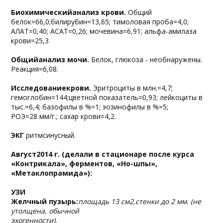
Биохимическийанализ крови.
Общий
белок=66,0;билирубин=13,65; тимоловая проба=4,0;
АЛАТ=0,40; АСАТ=0,26; мочевина=6,91; альфа-амилаза
крови=25,3
Общийанализ мочи.
Белок, глюкоза - необнаружены.
Реакция=6,08.
Исследованиекрови.
Эритроциты в млн.=4,7;
гемоглобин=144;цветной показатель=0,93; лейкоциты в
тыс.=6,4; базофилы в %=1; эозинофилы в %=5;
РОЭ=28 мм/г.; сахар крови=4,2.
ЭКГ
ритмсинусный.
Август2014 г. (делали в стационаре после курса
«Контрикала», ферментов, «Но-шпы»,
«Метаклопрамида»):
УЗИ
Желчный пузырь:
площадь 13 см2,стенки до 2 мм. (не
утолщена, обычной
эхогенности),