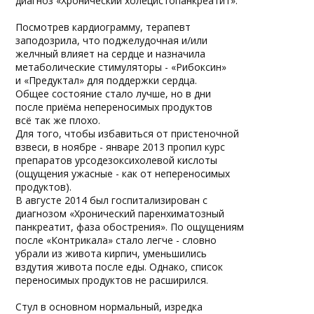
диагноз «Хронический холецистопанкреатит».
Посмотрев кардиограмму, терапевт
заподозрила, что поджелудочная и/или
желчный влияет на сердце и назначила
метаболические стимуляторы - «Рибоксин»
и «Предуктал» для поддержки сердца.
Общее состояние стало лучше, но в дни
после приёма непереносимых продуктов
всё так же плохо.
Для того, чтобы избавиться от пристеночной
взвеси, в ноябре - январе 2013 пропил курс
препаратов урсодезоксихолевой кислоты
(ощущения ужасные - как от непереносимых
продуктов).
В августе 2014 был госпитализирован с
диагнозом «Хронический паренхиматозный
панкреатит, фаза обострения». По ощущениям
после «Контрикала» стало легче - словно
убрали из живота кирпич, уменьшились
вздутия живота после еды. Однако, список
переносимых продуктов не расширился.
Стул в основном нормальный, изредка