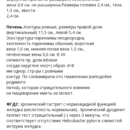
вена 0,6 см. не расширена.
Размеры головки 2,4 см., тела
1,5 см., хвоста
2,4 см.
Печень.
Контуры ровные, размеры правой доли
(вертикальный) 11,5 см., левой 5,4 см.
Эхоструктура паренхимы неоднородна,
эхогенность паренхимы обычная, воротная
вена 1,0 см, нижняя полая вена 1,5 см.,
печёночные вены 0,6 см. В VII
сегменте пр. доли вблизи
сосуда округлое эхо(+) образ. d=8
мм однор. стр-ры с ровными
контур. По словамврача это гемангиома (наподобие
родимого
пятна), которая отрицательного влияния
на пищеварение иметь не может.
ФГДС:
хронический гастрит с нормоацидной функцией
желудка (кислотность нормальная).. Хронический дуоденит.
Хелпил тест отрицательный (-) через 3 минуты, что
соответствует отсутствию Helicobacter pylori в слизистой
антрума желудка.