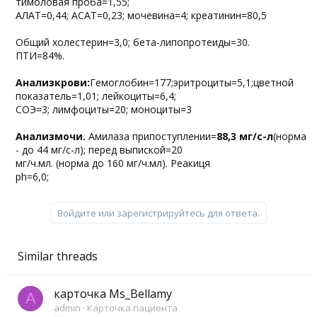
тимоловая проба=1,55;
АЛАТ=0,44; АСАТ=0,23; мочевина=4; креатинин=80,5
Общий холестерин=3,0; бета-липопротеиды=30.
ПТИ=84%.
Анализкрови:
Гемоглобин=177;эритроциты=5,1;цветной
показатель=1,01; лейкоциты=6,4;
СОЭ=3; лимфоциты=20; моноциты=3
Анализмочи.
Амилаза припоступлении=
88,3 мг/с-л
(норма
- до 44 мг/с-л); перед выпиской=20
мг/ч.мл. (норма до 160 мг/ч.мл). Реакиця
ph=6,0;
Войдите или зарегистрируйтесь для ответа.
Similar threads
карточка Ms_Bellamy
A
admin
Карточка пациента