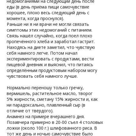
недомоганиями на следующий день после
еды (в день приёма пищи самочувствие
хорошее, плохо весь следующий день с
момента, когда проснулся).
Раньше ни я ни врачи не могли связать
симптомы этих недомоганий с питанием.
Связь нашёл случайно, когда поел плохо
пропечённого хлеба и заработал гастрит.
Находясь на диете заметил, что чувствую
себя намного легче. Потом начал
экспериментировать с продуктами, вести
пищевой дневник и выяснил, что питаясь
определённым продуктовым набором могу
чувствовать себя намного лучше.
Нормально переношу только гречку,
вермишель, растительное масло, творог
5% жирности, сметану 15% жирности и, как
ни парадоксально, плавленный сыр (в
отличие от твёрдого).
Анамнез на примере вчерашнего дня.
Позавчера примерно в 20-00 съел 4 столовых
ложки (около 100 г.) шлифованного риса. В
тот же день и ночью самочувствие было