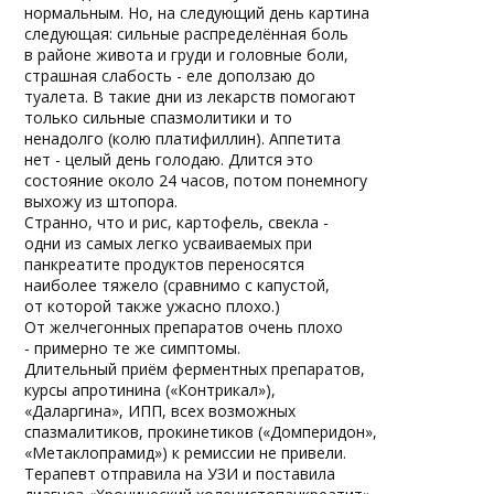
нормальным. Но, на следующий день картина
следующая: сильные распределённая боль
в районе живота и груди и головные боли,
страшная слабость - еле доползаю до
туалета. В такие дни из лекарств помогают
только сильные спазмолитики и то
ненадолго (колю платифиллин). Аппетита
нет - целый день голодаю. Длится это
состояние около 24 часов, потом понемногу
выхожу из штопора.
Странно, что и рис, картофель, свекла -
одни из самых легко усваиваемых при
панкреатите продуктов переносятся
наиболее тяжело (сравнимо с капустой,
от которой также ужасно плохо.)
От желчегонных препаратов очень плохо
- примерно те же симптомы.
Длительный приём ферментных препаратов,
курсы апротинина («Контрикал»),
«Даларгина», ИПП, всех возможных
спазмалитиков, прокинетиков («Домперидон»,
«Метаклопрамид») к ремиссии не привели.
Терапевт отправила на УЗИ и поставила