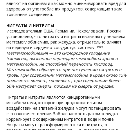
влияют на организм и как можно минимизировать вред для
здоровья от употребления продуктов, содержащих такие
токсичные соединения.
НИТРАТЫ И НИТРИТЫ
Исследователями США, Германии, Чехословакии, России
установлено, что нитраты и нитриты вызывают у человека
метгемоглобинемию, рак желудка, отрицательно влияют
на нервную и сердечно-сосудистую системы. ***
Метгемоглобинемия — это кислородное голодание
(гипоксия), вызванное переходом гемоглобина крови в
метгемоглобин, не способный переносить кислород.
Метгемоглобин образуется при поступлении нитритов в
кровь. При содержании метгемоглобина в крови около 15%
появляется вялость, сонливость, при содержании более
50% наступает смерть, похожая на смерть от удушья.
Нитраты и нитриты являются канцерогенными
метаболитами, которые при продолжительном
воздействии на эпителий желудка могут потенциировать
его озлокачествление. Заболеваемость раком желудка
коррелирует с содержанием нитратов в воде и почве.
Нитраты могут трансформироваться в нитриты, а