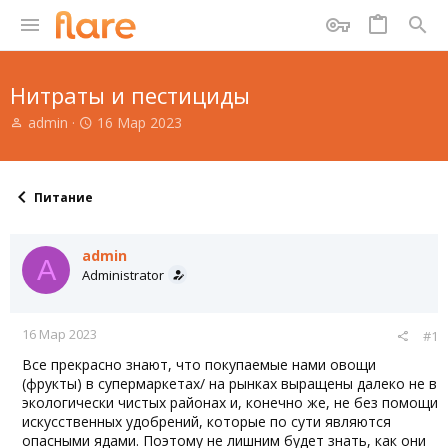
Нитраты и пестициды
А
Д
admin
16 Мар 2023
в
а
т
т
о
а
р
н
Питание
т
а
е
ч
м
а
admin
A
ы
л
Administrator
а
16 Мар 2023
#1
Все прекрасно знают, что покупаемые нами овощи
(фрукты) в супермаркетах/ на рынках выращены далеко не в
экологически чистых районах и, конечно же, не без помощи
искусственных удобрений, которые по сути являются
опасными ядами. Поэтому не лишним будет знать, как они