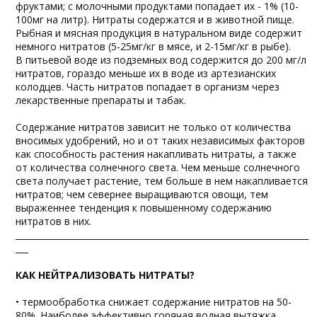
фруктами; с молочными продуктами попадает их - 1% (10-
100мг на литр). Нитраты содержатся и в животной пище.
Рыбная и мясная продукция в натуральном виде содержит
немного нитратов (5-25мг/кг в мясе, и 2-15мг/кг в рыбе).
В питьевой воде из подземных вод содержится до 200 мг/л
нитратов, гораздо меньше их в воде из артезианских
колодцев. Часть нитратов попадает в организм через
лекарственные препараты и табак.
Содержание нитратов зависит не только от количества
вносимых удобрений, но и от таких независимых факторов
как способность растения накапливать нитраты, а также
от количества солнечного света. Чем меньше солнечного
света получает растение, тем больше в нем накапливается
нитратов; чем севернее выращиваются овощи, тем
выраженнее тенденция к повышенному содержанию
нитратов в них.
_____________________________________________________________________
___
КАК НЕЙТРАЛИЗОВАТЬ НИТРАТЫ?
• термообработка снижает содержание нитратов на 50-
80%. Наиболее эффективно горячая водная вытяжка,