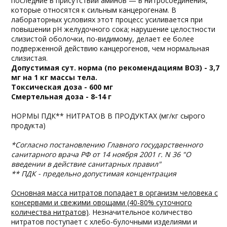
последние в присутствии аминов — в нитросоединения,
которые относятся к сильным канцерогенам. В
лабораторных условиях этот процесс усиливается при
повышении рН желудочного сока; нарушение целостности
слизистой оболочки, по-видимому, делает ее более
подверженной действию канцерогенов, чем нормальная
слизистая.
Допустимая сут. норма (по рекомендациям ВОЗ) - 3,7
мг на 1 кг массы тела.
Токсическая доза - 600 мг
Смертельная доза - 8-14 г
НОРМЫ ПДК** НИТРАТОВ В ПРОДУКТАХ (мг/кг сырого
продукта)
*Согласно постановлению Главного государственного
санитарного врача РФ от 14 ноября 2001 г. N 36 "О
введении в действие санитарных правил"
** ПДК - предельно допустимая концентрация
Основная масса нитратов попадает в организм человека с
консервами и свежими овощами (40-80% суточного
количества нитратов)
. Незначительное количество
нитратов поступает с хлебо-булочными изделиями и