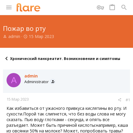
Пожар во рту
А
Д
admin
15 Мар 2023
в
а
т
т
о
а
р
н
Хронический панкреатит. Возникновение и симптомы
т
а
е
ч
м
а
admin
A
ы
л
Administrator
а
15 Мар 2023
#1
Как избавиться от ужасного привкуса кислятины во рту. И
сухости.Порой так слипнется, что без воды слова не могу
сказать. Пью воду глотками - секунда, и опять все
разъедает. Может быть причиной кислоты:например, каша
из овсянки 50% на молоке? Может, попробовать травы?