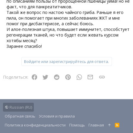
по описаниям пользы от пророщенной пшеницы уйма! но не
факт, что для панкреатитчиков.
Такой же вопрос по настою чайного гриба. Раньше я его
пила, он помогает при многих заболеваниях ЖКТ и мне
помог при дисбактериозе, а сейчас боюсь.
И алое-полезная штука, повышает иммунитет, способстует
регенерации тканей, но что будет если жевать курсом
хотябы месяц?
Заранее спасибо!
Войдите или зарегистрируйтесь для ответа.
Facebook
Twitter
Reddit
Pinterest
WhatsApp
Электронная почт
Ссылка
Поделиться:
Russian (RU)
Обратная связь
Условия и правила
Политика конфиденциальности
Помощь
Главная
R
S