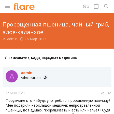
Пророщенная пшеница, чайный гриб,
алое-каланхое
А
Д
admin
16 Мар 2023
в
а
т
т
о
а
р
н
Гомеопатия, БАДы, народная медицина
т
а
е
ч
м
а
admin
A
ы
л
Administrator
а
16 Мар 2023
#1
Форумчане кто-нибудь употреблял пророщенную пшеницу?
Мне подарили небольшой мешочек непротравленной
пшеницы, вот думаю, проращивать и есть или нельзя? Судя