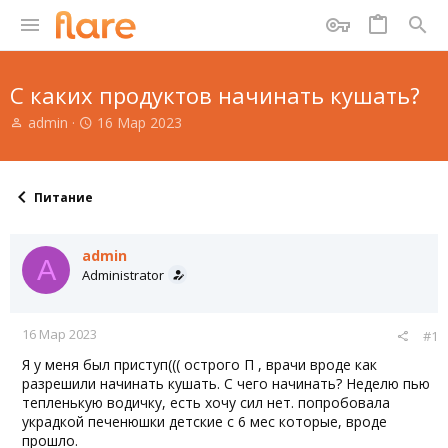
С каких продуктов начинать кушать?
А
Д
admin
16 Мар 2023
в
а
т
т
о
а
р
н
Питание
т
а
е
ч
м
а
admin
A
ы
л
Administrator
а
16 Мар 2023
#1
Я у меня был приступ((( острого П , врачи вроде как
разрешили начинать кушать. С чего начинать? Неделю пью
тепленькую водичку, есть хочу сил нет. попробовала
украдкой печенюшки детские с 6 мес которые, вроде
прошло.