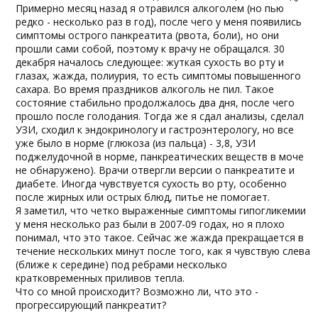
Примерно месяц назад я отравился алкоголем (но пью
редко - несколько раз в год), после чего у меня появились
симптомы острого панкреатита (рвота, боли), но они
прошли сами собой, поэтому к врачу не обращался. 30
декабря началось следующее: жуткая сухость во рту и
глазах, жажда, полиурия, то есть симптомы повышенного
сахара. Во время праздников алкоголь не пил. Такое
состояние стабильно продолжалось два дня, после чего
прошло после голодания. Тогда же я сдал анализы, сделал
УЗИ, сходил к эндокринологу и гастроэнтерологу, но все
уже было в норме (глюкоза (из пальца) - 3,8, УЗИ
поджелудочной в норме, панкреатических веществ в моче
не обнаружено). Врачи отвергли версии о панкреатите и
диабете. Иногда чувствуется сухость во рту, особенно
после жирных или острых блюд, питье не помогает.
Я заметил, что четко выраженные симптомы гипогликемии
у меня несколько раз были в 2007-09 годах, но я плохо
понимал, что это такое. Сейчас же жажда прекращается в
течение нескольких минут после того, как я чувствую слева
(ближе к середине) под ребрами несколько
кратковременных приливов тепла.
Что со мной происходит? Возможно ли, что это -
прогрессирующий панкреатит?