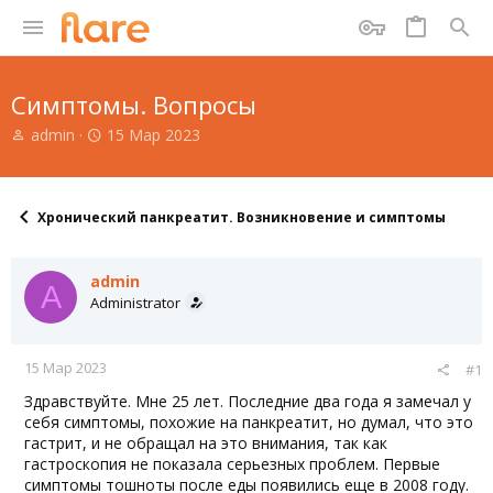
Симптомы. Вопросы
А
Д
admin
15 Мар 2023
в
а
т
т
о
а
р
н
Хронический панкреатит. Возникновение и симптомы
т
а
е
ч
м
а
admin
A
ы
л
Administrator
а
15 Мар 2023
#1
Здравствуйте. Мне 25 лет. Последние два года я замечал у
себя симптомы, похожие на панкреатит, но думал, что это
гастрит, и не обращал на это внимания, так как
гастроскопия не показала серьезных проблем. Первые
симптомы тошноты после еды появились еще в 2008 году.