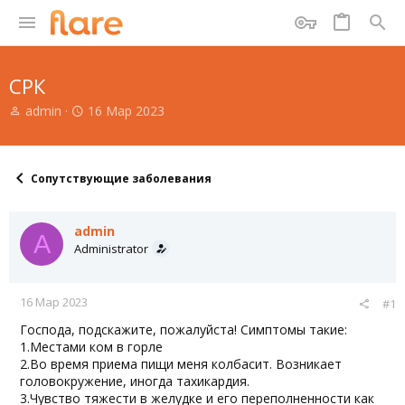
СРК
А
Д
admin
16 Мар 2023
в
а
т
т
о
а
р
н
Сопутствующие заболевания
т
а
е
ч
м
а
admin
A
ы
л
Administrator
а
16 Мар 2023
#1
Господа, подскажите, пожалуйста! Симптомы такие:
1.Местами ком в горле
2.Во время приема пищи меня колбасит. Возникает
головокружение, иногда тахикардия.
3.Чувство тяжести в желудке и его переполненности как