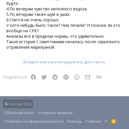
будто.
4.По вечерам чувство неполного вздоха.
5.По вечерам также шум в ушах.
6.Спится не очень хорошо.
У кого-нибудь было такое? Чем лечили? И похоже ли это
вообще на СРК?
Анализы все в пределах нормы, что удивительно.
Такая история с симптомами началась после серьёзного
отравления марихуаной.
Войдите или зарегистрируйтесь для ответа.
Facebook
Twitter
Reddit
Pinterest
WhatsApp
Электронная почт
Ссылка
Поделиться:
Russian (RU)
Обратная связь
Условия и правила
Политика конфиденциальности
Помощь
Главная
R
S