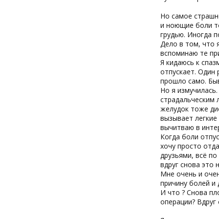
Но самое страшно
и ноющие боли то
грудью. Иногда п
Дело в том, что 
вспоминаю те при
Я кидаюсь к спаз
отпускает. Один 
прошло само. Быв
Но я измучилась.
страдальческим л
желудок тоже ди
вызывает легкие 
вычитваю в интер
Когда боли отпус
хочу просто отда
друзьями, всё по
вдруг снова это 
Мне очень и очен
причину болей и
И что ? Снова пл
операции? Вдруг 