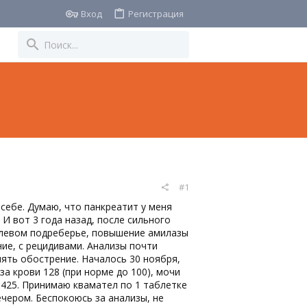
Вход
Регистрация
#1
себе. Думаю, что панкреатит у меня
И вот 3 года назад, после сильного
 в левом подреберье, повышение амилазы
ние, с рецидивами. Анализы почти
опять обострение. Началось 30 ноября,
за крови 128 (при норме до 100), мочи
и 425. Принимаю квамател по 1 таблетке
ечером. Беспокоюсь за анализы, не