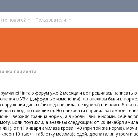
Что нового?
Пользователи
точка пациента
румчане! Читаю форум уже 2 месяца и вот решилась написать о 
онения в УЗИ (диффузные изменения), но анализы были в норме. 
о нарушения диеты (никогда не пила, не курила) начались боли
ачала голод, потом диета. Но панкреатит принял затяжное тече
мочи - верхняя граница нормы, а в крови - выше нормы. Сейчас 
 могу. Боли поутихли, а анализы следующие: от 20 декабря амила
о 491); от 11 января амилаза крови 143 (при той же норме), моч
 креон 10 тыс+1 таблетку мезима)с едой, дюспаталин утром и в