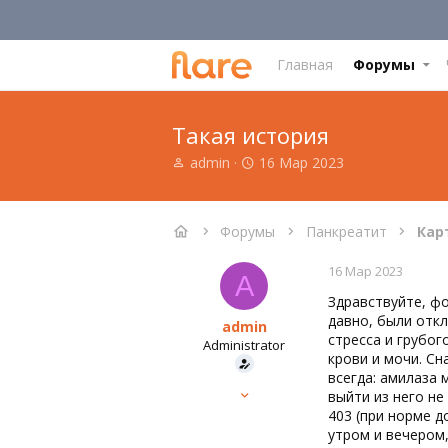
Главная
Форумы
Такая история
А
Д
admin
16 Мар 2023
в
а
т
т
о
а
Форумы
Панкреатит
Кар
р
н
т
а
16 Мар 2023
е
ч
A
м
а
Здравствуйте, фо
ы
л
давно, были откл
admin
а
стресса и грубог
Administrator
крови и мочи. Сн
всегда: амилаза 
Команда форума
выйти из него не
15 Мар 2023
403 (при норме д
647
утром и вечером,