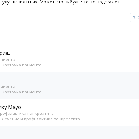
 улучшения в них. Может кто-нибудь что-то подскажет.
Во
ия..
ациента
Карточка пациента
ациента
Карточка пациента
ику Mayo
профилактика панкреатита
Лечение и профилактика панкреатита