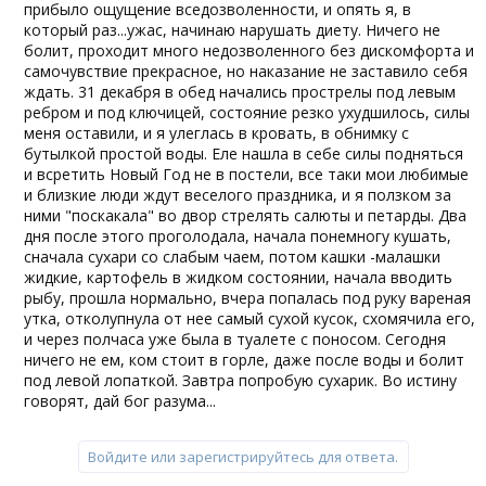
прибыло ощущение вседозволенности, и опять я, в
который раз...ужас, начинаю нарушать диету. Ничего не
болит, проходит много недозволенного без дискомфорта и
самочувствие прекрасное, но наказание не заставило себя
ждать. 31 декабря в обед начались прострелы под левым
ребром и под ключицей, состояние резко ухудшилось, силы
меня оставили, и я улеглась в кровать, в обнимку с
бутылкой простой воды. Еле нашла в себе силы подняться
и всретить Новый Год не в постели, все таки мои любимые
и близкие люди ждут веселого праздника, и я ползком за
ними "поскакала" во двор стрелять салюты и петарды. Два
дня после этого проголодала, начала понемногу кушать,
сначала сухари со слабым чаем, потом кашки -малашки
жидкие, картофель в жидком состоянии, начала вводить
рыбу, прошла нормально, вчера попалась под руку вареная
утка, отколупнула от нее самый сухой кусок, схомячила его,
и через полчаса уже была в туалете с поносом. Сегодня
ничего не ем, ком стоит в горле, даже после воды и болит
под левой лопаткой. Завтра попробую сухарик. Во истину
говорят, дай бог разума...
Войдите или зарегистрируйтесь для ответа.