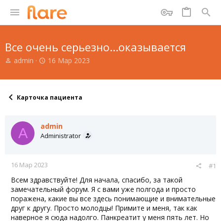
Все очень серьезно...оказывается
А
Д
admin
16 Мар 2023
в
а
т
т
о
а
р
н
Карточка пациента
т
а
е
ч
м
а
admin
A
ы
л
Administrator
а
16 Мар 2023
#1
Всем здравствуйте! Для начала, спасибо, за такой
замечательный форум. Я с вами уже полгода и просто
поражена, какие вы все здесь понимающие и внимательные
друг к другу. Просто молодцы! Примите и меня, так как
наверное я сюда надолго. Панкреатит у меня пять лет. Но