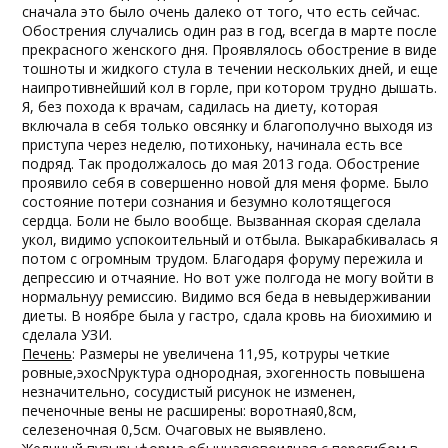
сначала это было очень далеко от того, что есть сейчас.
Обострения случались один раз в год, всегда в марте после
прекрасного женского дня. Проявлялось обострение в виде
тошноты и жидкого стула в течении нескольких дней, и еще
наипротивнейший кол в горле, при котором трудно дышать.
Я, без похода к врачам, садилась на диету, которая
включала в себя только овсянку и благополучно выходя из
приступа через неделю, потихоньку, начинала есть все
подряд. Так продолжалось до мая 2013 года. Обострение
проявило себя в совершенно новой для меня форме. Было
состояние потери сознания и безумно колотящегося
сердца. Боли не было вообще. Вызванная скорая сделала
укол, видимо успокоительный и отбыла. Выкарабкивалась я
потом с огромным трудом. Благодаря форуму пережила и
депрессию и отчаяние. Но вот уже полгода не могу войти в
нормальнуу ремиссию. Видимо вся беда в невыдерживании
диеты. В ноябре была у гастро, сдала кровь на биохимию и
сделала УЗИ.
Печень
: Размеры не увеличена 11,95, котруры четкие
ровные,эхосNруктура однородная, эхогенность повышена
незначительно, сосудистый рисунок не изменен,
печеночные вены не расширены: воротная0,8см,
селезеночная 0,5см. Очаговых не выявлено.