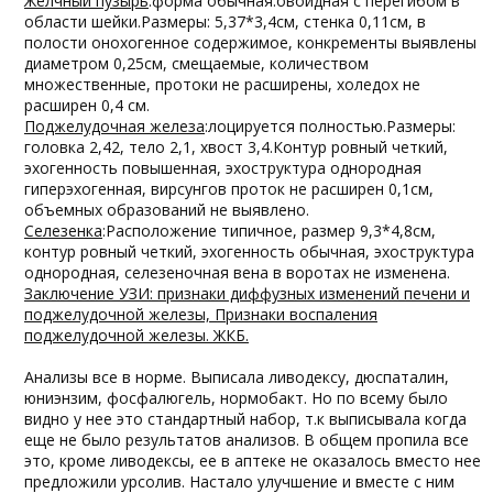
Желчный пузырь
:форма обычная:овоидная с перегибом в
области шейки.Размеры: 5,37*3,4см, стенка 0,11см, в
полости онохогенное содержимое, конкременты выявлены
диаметром 0,25см, смещаемые, количеством
множественные, протоки не расширены, холедох не
расширен 0,4 см.
Поджелудочная железа
:лоцируется полностью.Размеры:
головка 2,42, тело 2,1, хвост 3,4.Контур ровный четкий,
эхогенность повышенная, эхоструктура однородная
гиперэхогенная, вирсунгов проток не расширен 0,1см,
объемных образований не выявлено.
Селезенка
:Расположение типичное, размер 9,3*4,8см,
контур ровный четкий, эхогенность обычная, эхоструктура
однородная, селезеночная вена в воротах не изменена.
Заключение УЗИ: признаки диффузных изменений печени и
поджелудочной железы, Признаки воспаления
поджелудочной железы. ЖКБ.
Анализы все в норме. Выписала ливодексу, дюспаталин,
юниэнзим, фосфалюгель, нормобакт. Но по всему было
видно у нее это стандартный набор, т.к выписывала когда
еще не было результатов анализов. В общем пропила все
это, кроме ливодексы, ее в аптеке не оказалось вместо нее
предложили урсолив. Настало улучшение и вместе с ним