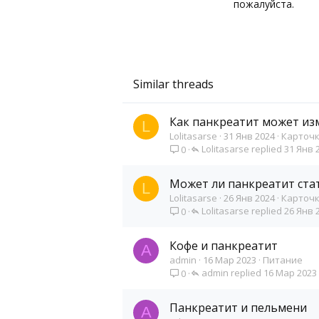
пожалуйста.
0
16
Similar threads
Как панкреатит может из
L
Lolitasarse
31 Янв 2024
Карточк
Lolitasarse
31 Янв 
0
Может ли панкреатит ста
L
Lolitasarse
26 Янв 2024
Карточк
Lolitasarse
26 Янв 
0
Кофе и панкреатит
A
admin
16 Мар 2023
Питание
admin
16 Мар 2023
0
Панкреатит и пельмени
A