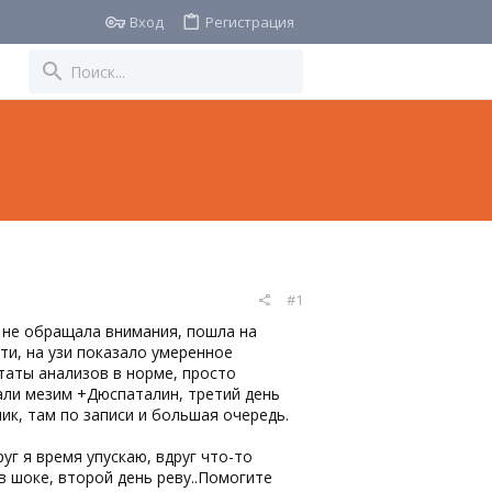
Вход
Регистрация
#1
о не обращала внимания, пошла на
и, на узи показало умеренное
таты анализов в норме, просто
али мезим +Дюспаталин, третий день
ник, там по записи и большая очередь.
уг я время упускаю, вдруг что-то
 в шоке, второй день реву..Помогите