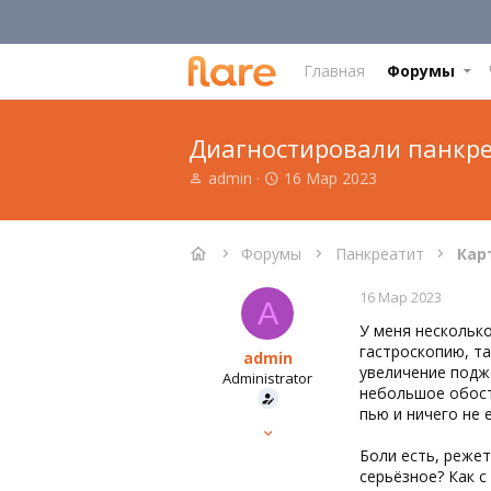
Главная
Форумы
Диагностировали панкр
А
Д
admin
16 Мар 2023
в
а
т
т
о
а
Форумы
Панкреатит
Кар
р
н
т
а
16 Мар 2023
е
ч
A
м
а
У меня несколько
ы
л
гастроскопию, т
admin
а
увеличение подж
Administrator
небольшое обост
пью и ничего не 
Команда форума
15 Мар 2023
Боли есть, режет
647
серьёзное? Как с