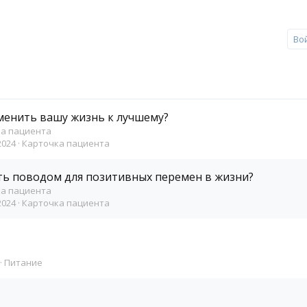
Во
менить вашу жизнь к лучшему?
а пациента
2024
Карточка пациента
ть поводом для позитивных перемен в жизни?
а пациента
2024
Карточка пациента
Питание