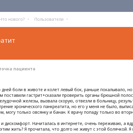
Что нового?
Пользователи
еатит
точка пациента
 дней боли в животе и колет левый бок, раньше покалывало, н
ам поставили гастрит+сказали проверить органы брюшной полост
елудочной железы, вызвала скорую, отвезли в больницу, резуль
рение хронического панкреатита, но его у меня не было, выпис
ем, могу только овсянку и банан. К врачу попаду только во втор
 и дискомфорт. Начиталась в интернете, очень переживаю, а вдр
 этим жить? Я прочитала, что долго не живут с этой болячкой. Я