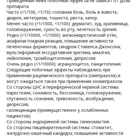
Приведённые ниже побочные эффекты не зависят от дозы
препарата.
Часто (>1/100, <1/10): головная боль, боль в животе,
диарея, метеоризм, тошнота, рвота, запор.
Менее часто (>1/1000, <1/100): дерматит, зуд, крапивница,
головокружение, сухость во рту, нечёткость зрения.
Редко (>1/10000, <1/1000): ангионевротический отёк,
анафилактоидная реакция, повышение активности
печёночных ферментов, синдром Стивенса-Джонсона,
мультиформная экссудативная эритема, миалгия,
лейкопения, тромбоцитопения, депрессия.
Очень редко (<1/10000): агранулоцитоз, панцитопения.
Следующие побочные эффекты наблюдались при
применении рацемического препарата (омепразола) и
могут ожидаться также при применении эзомепразола.
Со стороны ЦНС и периферической нервной системы:
парестезия, сонливость, бессонница, головокружение,
спутанность сознания, тревожность, возбуждение,
депрессия,
галлюцинации (преимущественно у ослабленных
пациентов).
Со стороны эндокринной системы: гинекомастия.
Со стороны пищеварительной системы: стоматит,
желудочно-кишечный кандидоз; повышение активности