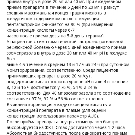
приёма внутрь в дозе 20 мг или 40 мг. При ежедневном
приёме препарата в течение 5 дней по 20 мг 1 раз/сут
средняя максимальная концентрация кислоты в
желудочном содержимом после стимуляции
пентагастрином снижается на 90 % (при измерении
концентрации кислоты через 6-7
часов после приёма дозы на 5-й день терапии).
У пациентов с симптоматической гастроэзофагеальной
рефлюксной болезнью через 5 дней ежедневного приёма
эзомепразола внутрь в дозе 20 мг или 40 мг pH в желудке
был
выше 4 в течение в среднем 13 и 17 ч из 24 ч при суточном
мониторировании, соответственно. Среди пациентов,
принимающих препарат в дозе 20 мг/сут,
поддержание кислотности на уровне pH выше 4 в течение
8, 12 и 16 ч достигается у 76 %, 54 % и 24 %
соответственно. Для 40 мг эзомепразола это соотношение
составляет 97 %, 92 % и 56 % соответственно.
Выявлена корреляция между секрецией кислоты и
концентрацией препарата в плазме (для оценки
концентрации использовали параметр AUC).
После приёма препарата внутрь эзомепразол быстро
абсорбируется из ЖКТ; Cmax достигается через 1-2 часа.
Абсолютная биодоступность после однократного приёма