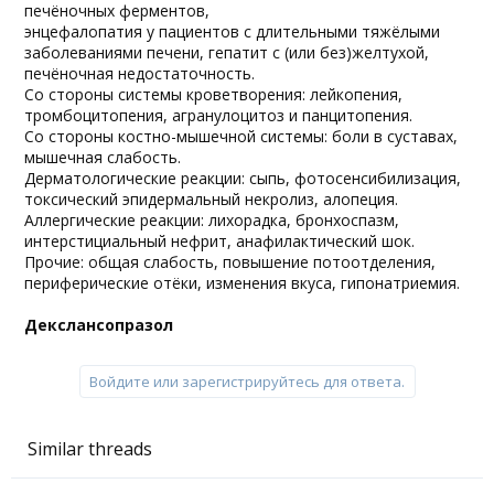
печёночных ферментов,
энцефалопатия у пациентов с длительными тяжёлыми
заболеваниями печени, гепатит с (или без)желтухой,
печёночная недостаточность.
Со стороны системы кроветворения: лейкопения,
тромбоцитопения, агранулоцитоз и панцитопения.
Со стороны костно-мышечной системы: боли в суставах,
мышечная слабость.
Дерматологические реакции: сыпь, фотосенсибилизация,
токсический эпидермальный некролиз, алопеция.
Аллергические реакции: лихорадка, бронхоспазм,
интерстициальный нефрит, анафилактический шок.
Прочие: общая слабость, повышение потоотделения,
периферические отёки, изменения вкуса, гипонатриемия.
Декслансопразол
Войдите или зарегистрируйтесь для ответа.
Similar threads