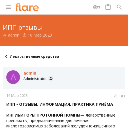
ИПП отзывы
А
Д
admin
16 Мар 2023
в
а
т
т
о
а
р
н
Лекарственные средства
т
а
е
ч
м
а
admin
A
ы
л
Administrator
а
16 Мар 2023
#1
ИПП - ОТЗЫВЫ, ИНФОРМАЦИЯ, ПРАКТИКА ПРИЁМА
ИНГИБИТОРЫ ПРОТОННОЙ ПОМПЫ
— лекарственные
препараты, предназначенные для лечения
кислотозависимых заболеваний желудочно-кишечного