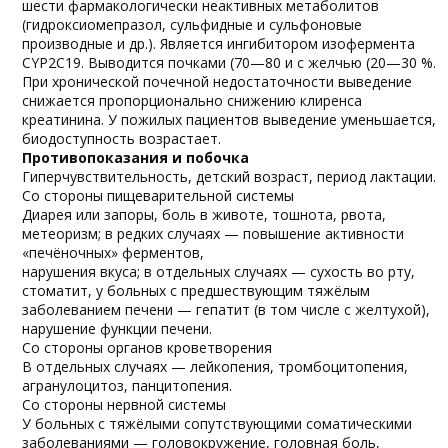
шести фармакологически неактивных метаболитов
(гидроксиомепразол, сульфидные и сульфоновые
производные и др.). Является ингибитором изофермента
CYP2C19. Выводится почками (70—80 и с желчью (20—30 %.
При хронической почечной недостаточности выведение
снижается пропорционально снижению клиренса
креатинина. У пожилых пациентов выведение уменьшается,
биодоступность возрастает.
Противопоказания и побочка
Гиперчувствительность, детский возраст, период лактации.
Со стороны пищеварительной системы
Диарея или запоры, боль в животе, тошнота, рвота,
метеоризм; в редких случаях — повышение активности
«печёночных» ферментов,
нарушения вкуса; в отдельных случаях — сухость во рту,
стоматит, у больных с предшествующим тяжёлым
заболеванием печени — гепатит (в том числе с желтухой),
нарушение функции печени.
Со стороны органов кроветворения
В отдельных случаях — лейкопения, тромбоцитопения,
агранулоцитоз, панцитопения.
Со стороны нервной системы
У больных с тяжёлыми сопутствующими соматическими
заболеваниями — головокружение, головная боль,