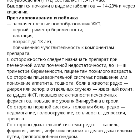
Выводится почками в виде метаболитов — 14-23% и через
кишечник.
Противопоказания и побочка
— злокачественные новообразования ЖКТ;
— первый триместр беременности;
— лактация;
— возраст до 18 лет;
— повышенная чувствительность к компонентам
препарата.
С осторожностью следует назначать препарат при
печёночной и/или почечной недостаточности, во II—III
триместре беременности, пациентам пожилого возраста.
Со стороны пищеварительной системы: повышение или
понижение аппетита, тошнота, боли в животе; редко —
диарея или запор; в отдельных случаях — язвенный колит,
кандидоз ЖКТ, повышение активности печёночных
ферментов, повышение уровня билирубина в крови.
Со стороны нервной системы: головная боль; редко —
недомогание, головокружение, сонливость, депрессия,
тревога.
Со стороны дыхательной системы: редко — кашель,
фарингит, ринит, инфекция верхних отделов дыхательных
путей, гриппоподобный синдром.