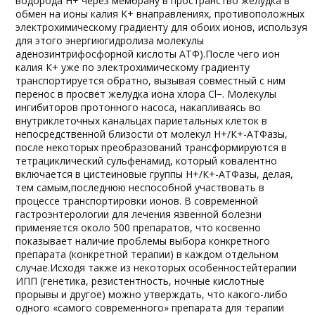
водорода Н+ через мембрану в пространство желудка в
обмен на ионы калия К+ внаправлениях, противоположных
электрохимическому градиенту для обоих ионов, используя
для этого энергиюгидролиза молекулы
аденозинтрифосфорной кислоты АТФ).После чего ион
калия К+ уже по электрохимическому градиенту
транспортируется обратно, вызывая совместный с ним
перенос в просвет желудка иона хлора Cl−. Молекулы
ингибиторов протонного насоса, накапливаясь во
внутриклеточных канальцах париетальных клеток в
непосредственной близости от молекул Н+/К+-АТФазы,
после некоторых преобразований трансформируются в
тетрациклический сульфенамид, который ковалентно
включается в цистеиновые группы Н+/К+-АТФазы, делая,
тем самым,последнюю неспособной участвовать в
процессе транспортировки ионов. В современной
гастроэнтерологии для лечения язвенной болезни
применяется около 500 препаратов, что косвенно
показывает наличие проблемы выбора конкретного
препарата (конкретной терапии) в каждом отдельном
случае.Исходя также из некоторых особенностейтерапии
ИПП (генетика, резистентность, ночные кислотные
прорывы и другое) можно утверждать, что какого-либо
одного «самого современного» препарата для терапии