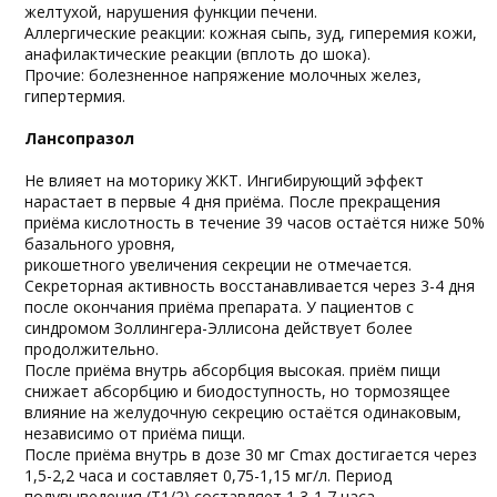
желтухой, нарушения функции печени.
Аллергические реакции: кожная сыпь, зуд, гиперемия кожи,
анафилактические реакции (вплоть до шока).
Прочие: болезненное напряжение молочных желез,
гипертермия.
Лансопразол
Не влияет на моторику ЖКТ. Ингибирующий эффект
нарастает в первые 4 дня приёма. После прекращения
приёма кислотность в течение 39 часов остаётся ниже 50%
базального уровня,
рикошетного увеличения секреции не отмечается.
Секреторная активность восстанавливается через 3-4 дня
после окончания приёма препарата. У пациентов с
синдромом Золлингера-Эллисона действует более
продолжительно.
После приёма внутрь абсорбция высокая. приём пищи
снижает абсорбцию и биодоступность, но тормозящее
влияние на желудочную секрецию остаётся одинаковым,
независимо от приёма пищи.
После приёма внутрь в дозе 30 мг Cmax достигается через
1,5-2,2 часа и составляет 0,75-1,15 мг/л. Период
полувыведения (T1/2) составляет 1,3-1,7 часа.