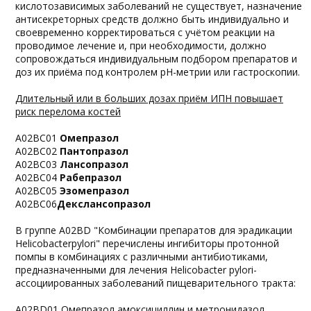
кислотозависимых заболеваний не существует, назначение
антисекреторных средств должно быть индивидуально и
своевременно корректироваться с учётом реакции на
проводимое лечение и, при необходимости, должно
сопровождаться индивидуальным подбором препаратов и
доз их приёма под контролем рН-метрии или гастроскопии.
Длительный или в больших дозах приём ИПН повышает
риск перелома костей
A02BC01
Омепразол
A02BC02
Пантопразол
A02BC03
Лансопразол
A02BC04
Рабепразол
A02BC05
Эзомепразол
A02BC06
Декслансопразол
В группе A02BD "Комбинации препаратов для эрадикации
Helicobacterpylori" перечислены ингибиторы протонной
помпы в комбинациях с различными антибиотиками,
предназначенными для лечения Helicobacter pylori-
ассоциированных заболеваний пищеварительного тракта:
A02BD01 Омепразол,амоксициллин и метронидазол