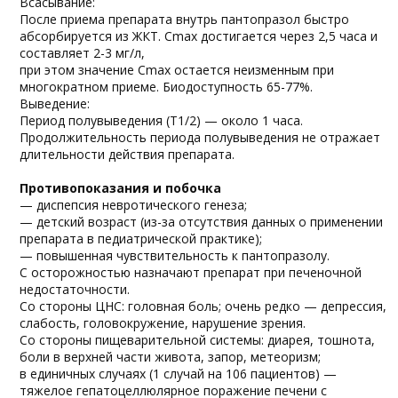
Всасывание:
После приема препарата внутрь пантопразол быстро
абсорбируется из ЖКТ. Cmax достигается через 2,5 часа и
составляет 2-3 мг/л,
при этом значение Cmax остается неизменным при
многократном приеме. Биодоступность 65-77%.
Выведение:
Период полувыведения (T1/2) — около 1 часа.
Продолжительность периода полувыведения не отражает
длительности действия препарата.
Противопоказания и побочка
— диспепсия невротического генеза;
— детский возраст (из-за отсутствия данных о применении
препарата в педиатрической практике);
— повышенная чувствительность к пантопразолу.
С осторожностью назначают препарат при печеночной
недостаточности.
Со стороны ЦНС: головная боль; очень редко — депрессия,
слабость, головокружение, нарушение зрения.
Со стороны пищеварительной системы: диарея, тошнота,
боли в верхней части живота, запор, метеоризм;
в единичных случаях (1 случай на 106 пациентов) —
тяжелое гепатоцеллюлярное поражение печени с