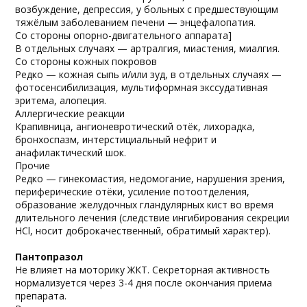
возбуждение, депрессия, у больных с предшествующим
тяжёлым заболеванием печени — энцефалопатия.
Со стороны опорно-двигательного аппарата]
В отдельных случаях — артралгия, миастения, миалгия.
Со стороны кожных покровов
Редко — кожная сыпь и/или зуд, в отдельных случаях —
фотосенсибилизация, мультиформная экссудативная
эритема, алопеция.
Аллергические реакции
Крапивница, ангионевротический отёк, лихорадка,
бронхоспазм, интерстициальный нефрит и
анафилактический шок.
Прочие
Редко — гинекомастия, недомогание, нарушения зрения,
периферические отёки, усиление потоотделения,
образование желудочных гландулярных кист во время
длительного лечения (следствие ингибирования секреции
HCl, носит доброкачественный, обратимый характер).
Пантопразол
Не влияет на моторику ЖКТ. Секреторная активность
нормализуется через 3-4 дня после окончания приема
препарата.