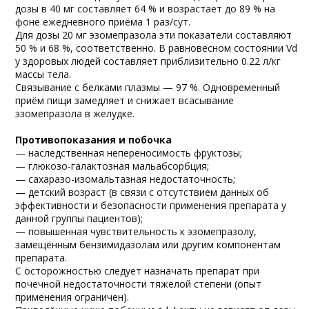
дозы в 40 мг составляет 64 % и возрастает до 89 % на
фоне ежедневного приёма 1 раз/сут.
Для дозы 20 мг эзомепразола эти показатели составляют
50 % и 68 %, соответственно. В равновесном состоянии Vd
у здоровых людей составляет приблизительно 0.22 л/кг
массы тела.
Связывание с белками плазмы — 97 %. Одновременный
приём пищи замедляет и снижает всасывание
эзомепразола в желудке.
Противопоказания и побочка
— наследственная непереносимость фруктозы;
— глюкозо-галактозная мальабсорбция;
— сахаразо-изомальтазная недостаточность;
— детский возраст (в связи с отсутствием данных об
эффективности и безопасности применения препарата у
данной группы пациентов);
— повышенная чувствительность к эзомепразолу,
замещённым бензимидазолам или другим компонентам
препарата.
С осторожностью следует назначать препарат при
почечной недостаточности тяжёлой степени (опыт
применения ограничен).