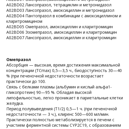
A02BD02 Лансопразол, тетрациклин и метронидазол
A02BD03 Лансопразол, амоксициллин и метронидазол
A02BD04 Пантопразол в комбинации с амоксициллином и
кларитромицином
A02BD05 Омепразол, амоксициллин и кларитромицин
A02BD06 Эзомепразол, амоксициллин и кларитромицин
A02BD07 Лансопразол, амоксициллин и кларитромицин
Омепразол
Абсорбция — высокая, время достижения максимальной
концентрации (TCmax) 0,5—3,5 ч., биодоступность 30—40
% (при печеночной недостаточности возрастает
практически до 100.
Связь с белками плазмы (альбумин и кислый альфа1-
гликопротеин) 90—95 %. Обладая высокой
липофильностью, легко проникает в париетальные клетки
желудка.
Период полувыведения (T1/2) 0,5—1 ч. (при печеночной
недостаточности — 3 ч.), клиренс 500—600 мл/мин.
Практически полностью метаболизируется в печени с
участием ферментной системы CYP2C19, с образованием