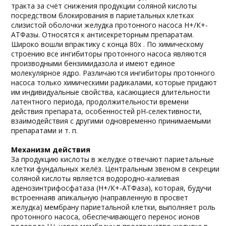
тракта за счёт снижения продукции соляной кислоты
посредством блокирования в париетальных клетках
слизистой оболочки желудка протонного насоса Н+/К+-
АТФазы. Относятся к антисекреторным препаратам.
Широко вошли впрактику с конца 80х . По химическому
строению все ингибиторы протонного насоса являются
производными бензимидазола и имеют единое
молекулярное ядро. Различаются ингибиторы протонного
насоса только химическими радикалами, которые придают
им индивидуальные свойства, касающиеся длительности
латентного периода, продолжительности времени
действия препарата, особенностей рН-селективности,
взаимодействия с другими одновременно принимаемыми
препаратами и т. п.
Механизм действия
За продукцию кислоты в желудке отвечают париетальные
клетки фундальных желёз. Центральным звеном в секреции
соляной кислоты является водородно-калиевая
аденозинтрифосфатаза (Н+/К+-АТФаза), которая, будучи
встроеннаяв апикальную (направленную в просвет
желудка) мембрану париетальной клетки, выполняет роль
протонного насоса, обеспечивающего перенос ионов