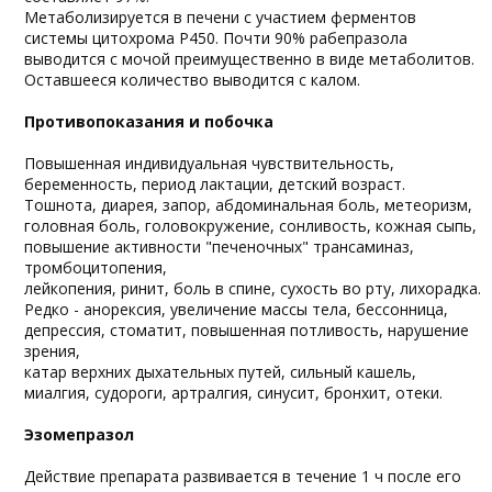
Метаболизируется в печени с участием ферментов
системы цитохрома Р450. Почти 90% рабепразола
выводится с мочой преимущественно в виде метаболитов.
Оставшееся количество выводится с калом.
Противопоказания и побочка
Повышенная индивидуальная чувствительность,
беременность, период лактации, детский возраст.
Тошнота, диарея, запор, абдоминальная боль, метеоризм,
головная боль, головокружение, сонливость, кожная сыпь,
повышение активности "печеночных" трансаминаз,
тромбоцитопения,
лейкопения, ринит, боль в спине, сухость во рту, лихорадка.
Редко - анорексия, увеличение массы тела, бессонница,
депрессия, стоматит, повышенная потливость, нарушение
зрения,
катар верхних дыхательных путей, сильный кашель,
миалгия, судороги, артралгия, синусит, бронхит, отеки.
Эзомепразол
Действие препарата развивается в течение 1 ч после его