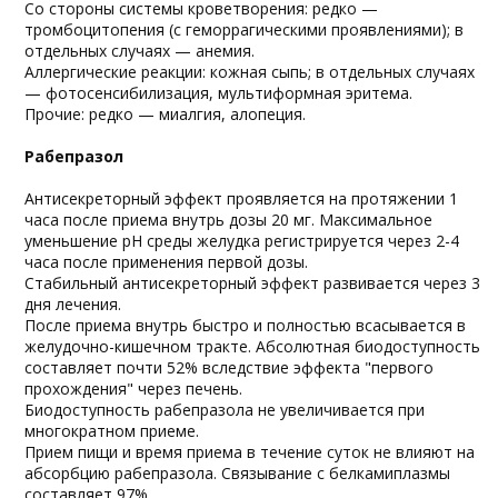
Со стороны системы кроветворения: редко —
тромбоцитопения (с геморрагическими проявлениями); в
отдельных случаях — анемия.
Аллергические реакции: кожная сыпь; в отдельных случаях
— фотосенсибилизация, мультиформная эритема.
Прочие: редко — миалгия, алопеция.
Рабепразол
Антисекреторный эффект проявляется на протяжении 1
часа после приема внутрь дозы 20 мг. Максимальное
уменьшение рН среды желудка регистрируется через 2-4
часа после применения первой дозы.
Стабильный антисекреторный эффект развивается через 3
дня лечения.
После приема внутрь быстро и полностью всасывается в
желудочно-кишечном тракте. Абсолютная биодоступность
составляет почти 52% вследствие эффекта "первого
прохождения" через печень.
Биодоступность рабепразола не увеличивается при
многократном приеме.
Прием пищи и время приема в течение суток не влияют на
абсорбцию рабепразола. Связывание с белкамиплазмы
составляет 97%.